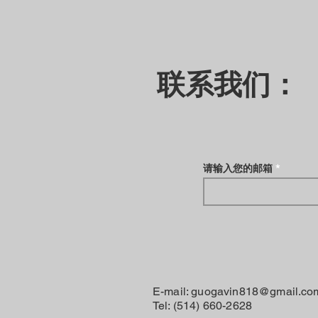
联系我们：
请输入您的邮箱
E-mail:
guogavin818@gmail.co
Tel: (514) 660-2628