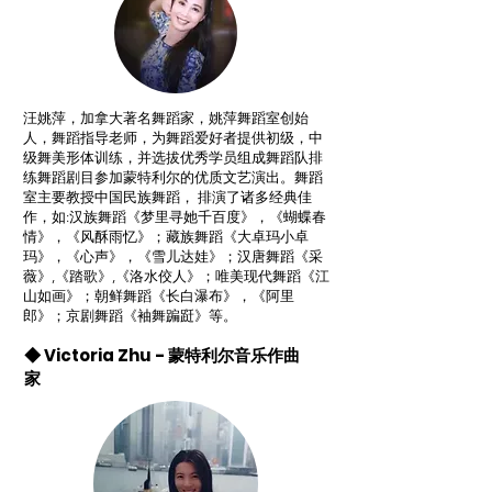
汪姚萍，加拿大著名舞蹈家，姚萍舞蹈室创始
人，舞蹈指导老师，为舞蹈爱好者提供初级，中
级舞美形体训练，并选拔优秀学员组成舞蹈队排
练舞蹈剧目参加蒙特利尔的优质文艺演出。舞蹈
室主要教授中国民族舞蹈， 排演了诸多经典佳
作，如:汉族舞蹈《梦里寻她千百度》，《蝴蝶春
情》，《风酥雨忆》；藏族舞蹈《大卓玛小卓
玛》，《心声》，《雪儿达娃》；汉唐舞蹈《采
薇》,《踏歌》,《洛水佼人》；唯美现代舞蹈《江
山如画》；朝鲜舞蹈《长白瀑布》，《阿里
郎》；京剧舞蹈《袖舞蹁跹》等。
◆ Victoria Zhu - 蒙特利尔音乐作曲
家