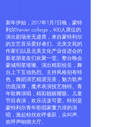
新年伊始，2017年1月7日晚，蒙特
利尔Vanier college，400人席位的
演出剧场坐无虚席，来自蒙特利尔
的文艺音乐爱好者们、北美文苑的
作家们以及北美文化产业促进会的
新老朋老友们欢聚一堂。整台晚会
蒙城明星璀璨、演出精彩纷呈，舞
台上下互动热烈。主持风格别有特
色，舞蹈演艺精湛完美，魅力歌声
功底深厚，魔术表演技艺独特。青
年歌舞演唱，精彩靓丽耀眼。儿童
节目表演，欢乐活泼可爱。特别是
蒙特利尔青年歌唱家董力溶的演
唱，激起粉丝欢呼雀跃，尖叫声、
欢呼声响彻大厅。