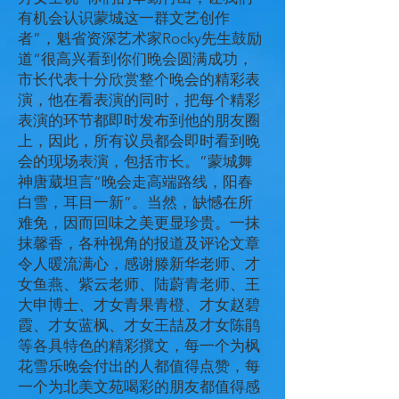
有机会认识蒙城这一群文艺创作
者”，魁省资深艺术家Rocky先生鼓励
道“很高兴看到你们晚会圆满成功，
市长代表十分欣赏整个晚会的精彩表
演，他在看表演的同时，把每个精彩
表演的环节都即时发布到他的朋友圈
上，因此，所有议员都会即时看到晚
会的现场表演，包括市长。”蒙城舞
神唐葳坦言“晚会走高端路线，阳春
白雪，耳目一新”。当然，缺憾在所
难免，因而回味之美更显珍贵。一抹
抹馨香，各种视角的报道及评论文章
令人暖流满心，感谢滕新华老师、才
女鱼燕、紫云老师、陆蔚青老师、王
大申博士、才女青果青橙、才女赵碧
霞、才女蓝枫、才女王喆及才女陈鹃
等各具特色的精彩撰文，每一个为枫
花雪乐晚会付出的人都值得点赞，每
一个为北美文苑喝彩的朋友都值得感