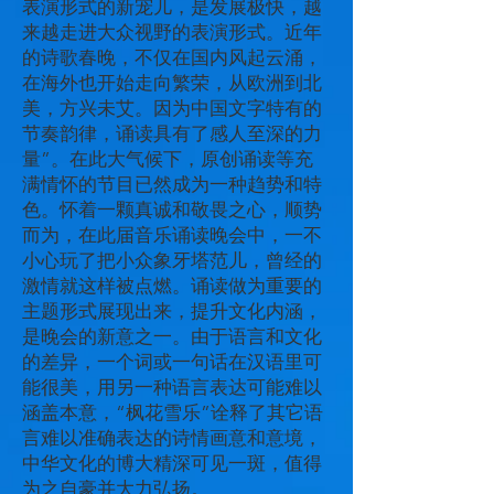
表演形式的新宠儿，是发展极快，越
来越走进大众视野的表演形式。近年
的诗歌春晚，不仅在国内风起云涌，
在海外也开始走向繁荣，从欧洲到北
美，方兴未艾。因为中国文字特有的
节奏韵律，诵读具有了感人至深的力
量”。在此大气候下，原创诵读等充
满情怀的节目已然成为一种趋势和特
色。怀着一颗真诚和敬畏之心，顺势
而为，在此届音乐诵读晚会中，一不
小心玩了把小众象牙塔范儿，曾经的
激情就这样被点燃。诵读做为重要的
主题形式展现出来，提升文化内涵，
是晚会的新意之一。由于语言和文化
的差异，一个词或一句话在汉语里可
能很美，用另一种语言表达可能难以
涵盖本意，“枫花雪乐”诠释了其它语
言难以准确表达的诗情画意和意境，
中华文化的博大精深可见一斑，值得
为之自豪并大力弘扬。