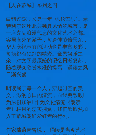
【人在蒙城】系列之四
白驹过隙，又是一年“枫花雪乐”。蒙
特利尔这座北美独具风情的城市，是
一座充满浪漫气息的文化艺术之都。
客居海外的游子，每逢佳节倍思亲，
华人庆祝春节的活动也是丰富多彩，
每场都有独到的精彩。全民娱乐之
余，对文字最原始的记忆日渐复苏，
随着观众欣赏水准的提高，诵读之风
日渐兴盛。
朗读属于每一个人，穿越时空的美
文，滋润心田的清流，向经典致敬!
为原创加油! 作为文化清流《朗读
者》栏目的忠实拥趸，我们欣欣然加
入了蒙城朗诵爱好者的行列。
作家陆蔚青曾说，“诵读是当今艺术