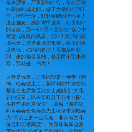
车体漂移，严重影响出行，挚友穿梭
在蒙渥两城之间，做了大量的前期工
作，情谊无价，默默奉献的情怀令人
没齿难忘；感谢雪中送炭、心灵相守
的老友，那一句“我一直都在”在心中
写意成暖暖的风景。演出前两周的彩
排那天，遭逢暴风雪来袭，路上能见
度极低，如约的参演人员都及时赶
到，来的都是英雄，若用两个字来形
容，那就是：伟大！
尽管是玩票，追求的却是一种专业精
神。晚会结束后，蒙特利尔中华文化
基金会主席黄显淑女士感触道“文化
届的清泉，比去年跃升了几个台阶，
很有艺术欣赏价值”，蒙城上海苏浙
同乡会会长曹寿康先生概括本届晚会
为“高大上的一台晚会，非常有文化
价值和艺术高度”。资深旅游家赵夏
芳女士说“你们的辛勤付出，让我们