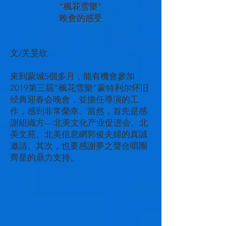
“楓花雪樂”
晚會的感受
文/关旻欣
來到蒙城5個多月，能有機會參加
2019第三屆“楓花雪樂”蒙特利尔怀旧
经典迎春会晚會，並擔任導演的工
作，感到非常榮幸。當然，首先是感
謝組織方---北美文化产业促进会、北
美文苑、北美信息網郭俊夫婦的真誠
邀請。其次，也要感謝夢之聲合唱團
齊星的鼎力支持。