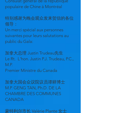
Consulat général de la république
populaire de Chine à Montréal
特别感谢为晚会观众发来贺信的各位
领导：
Un merci spécial aux personnes
suivantes pour leurs salutations au
public du Gala:
加拿大总理 Justin Trudeau先生
Le Rt. L'hon. Justin P.J. Trudeau, P.C.,
M.P.
Premier Ministre du Canada
加拿大国会众议院议员谭耕博士
M.P. GENG TAN, Ph.D. DE LA
CHAMBRE DES COMMUNES
CANADA
蒙特利尔市长 Valérie Plante 女士