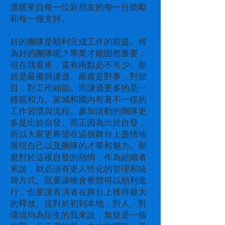
溫暖來自每一位新朋友的每一分鼓勵
和每一種支持。
好的團隊是順利完成工作的前提。何
為好的團隊呢？專業才能固然重要，
但在我看來，還有兩點必不可少。那
就是嚴肅與謙遜。嚴肅是對事，對節
目，對工作細節。而謙遜更多的是一
種親和力。蒙城和國內有著不一樣的
工作習慣與流程。參加活動的團隊更
多是出於自發。而正因為出於自發，
所以大家更希望在這個舞台上盡情地
展現自己以及團隊的才華和魅力。那
麼對於這樣自發的熱情，作為組織者
來說，就必須有更人性化的管理和統
籌方式。既要讓晚會整體得以順利進
行，也要讓表演者在舞台上獲得最大
的釋放。這對於初到本地，對人、對
環境均為陌生的我來說，無疑是一個