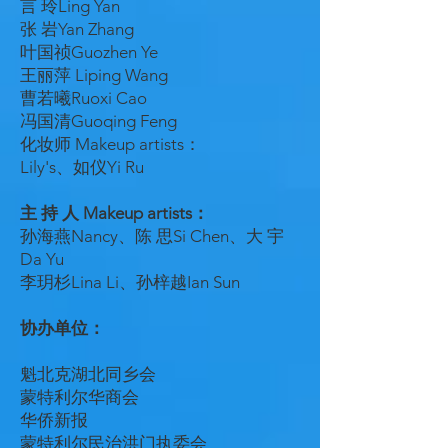
言 玲Ling Yan
张 岩Yan Zhang
叶国祯Guozhen Ye
王丽萍 Liping Wang
曹若曦Ruoxi Cao
冯国清Guoqing Feng
化妆师 Makeup artists：
Lily's、如仪Yi Ru
主 持 人 Makeup artists：
孙海燕Nancy、陈 思Si Chen、大 宇
Da Yu
李玥杉Lina Li、孙梓越Ian Sun
协办单位：
魁北克湖北同乡会
蒙特利尔华商会
华侨新报
蒙特利尔民治洪门执委会