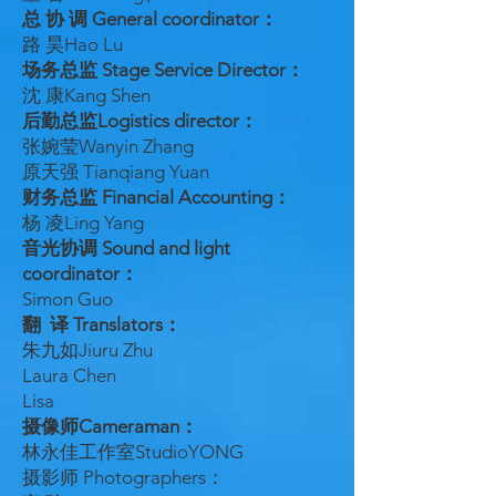
总 协 调 General coordinator：
路 昊Hao Lu
场务总监 Stage Service Director：
沈 康Kang Shen
后勤总监Logistics director：
张婉莹Wanyin Zhang
原天强 Tianqiang Yuan
财务总监 Financial Accounting：
杨 凌Ling Yang
音光协调 Sound and light
coordinator：
Simon Guo
翻 译 Translators：
朱九如Jiuru Zhu
Laura Chen
Lisa
摄像师Cameraman：
林永佳工作室StudioYONG
摄影师 Photographers：