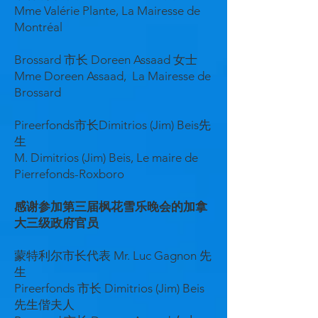
Mme Valérie Plante, La Mairesse de
Montréal
Brossard 市长 Doreen Assaad 女士
Mme Doreen Assaad, La Mairesse de
Brossard
Pireerfonds市长Dimitrios (Jim) Beis先
生
M. Dimitrios (Jim) Beis, Le maire de
Pierrefonds-Roxboro
感谢参加第三届枫花雪乐晚会的加拿
大三级政府官员
蒙特利尔市长代表 Mr. Luc Gagnon 先
生
Pireerfonds 市长 Dimitrios (Jim) Beis
先生偕夫人