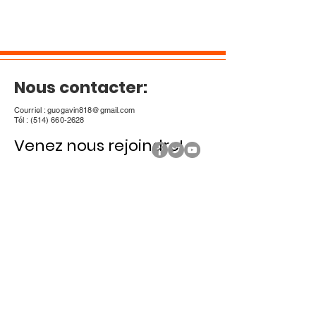
Nous contacter:
Courriel :
guogavin818@gmail.com
Tél :
(514) 660-2628
Venez nous rejoindre! ​
Veuillez saisir votre e-mail
S'inscrire